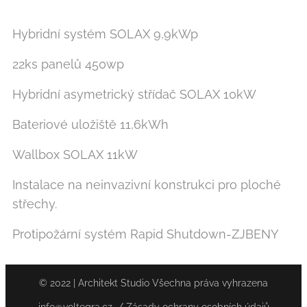
Hybridní systém SOLAX 9,9kWp
22ks panelů 450wp
Hybridní asymetrický střídač SOLAX 10kW
Bateriové uložiště 11,6kWh
Wallbox SOLAX 11kW
Instalace na neinvazivní konstrukci pro ploché
střechy.
Protipožární systém Rapid Shutdown-ZJBENY
© 2022 | Architekt Studio Všechna práva vyhrazena