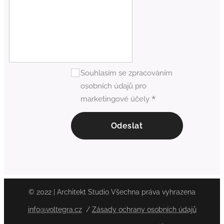
Souhlasím se zpracováním
osobních údajů pro
marketingové účely
Odeslat
© 2022 | Architekt Studio Všechna práva vyhrazena
info@voltegra.cz
/
Zásady ochrany osobních údajů