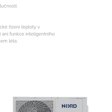
učností.
ké řízení teploty v
ani funkce inteligentního
em léta.