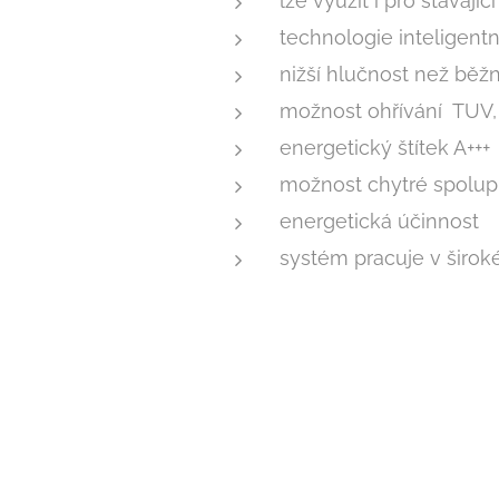
lze využít i pro stávají
technologie inteligent
nižší hlučnost než běž
možnost ohřívání TUV, 
energetický štítek A+++
možnost chytré spolupr
energetická účinnost
systém pracuje v širok