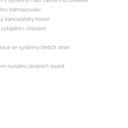
cí FV systémy i bez zařízení EcoMaster
ního odmrazování
ný kancelářský hovor
vytápění i chlazení
áce se systémy třetích stran
ém rozsahu okolních teplot