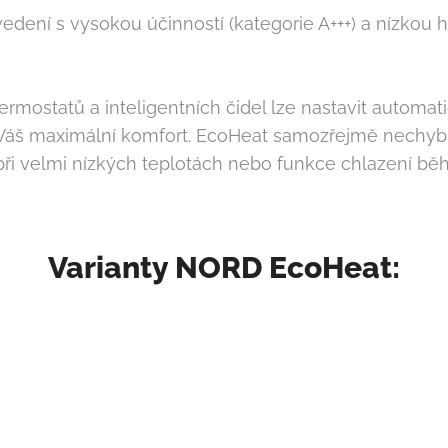
ení s vysokou účinností (kategorie A+++) a nízkou hl
mostatů a inteligentních čidel lze nastavit automatic
 Váš maximální komfort. EcoHeat samozřejmě nechybí 
i velmi nízkých teplotách nebo funkce chlazení běh
Varianty NORD EcoHeat: