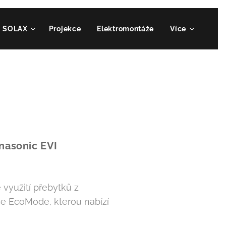
SOLAX
Projekce
Elektromontáže
Více
nasonic EVI
 využití přebytků z
ce EcoMode, kterou nabízí