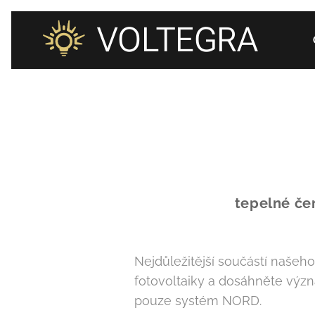
VOLTEGRA
tepelné če
Nejdůležitější součástí našeh
fotovoltaiky a dosáhněte význ
pouze systém NORD.