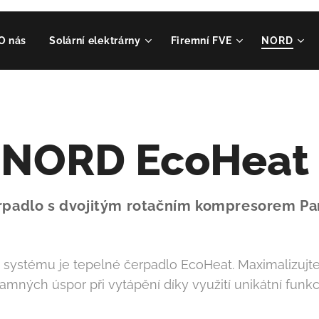
O nás
Solární elektrárny
Firemní FVE
NORD
NORD EcoHeat
rpadlo s dvojitým rotačním kompresorem Pa
o systému je tepelné čerpadlo EcoHeat. Maximalizujte
amných úspor při vytápění díky využití unikátní funk