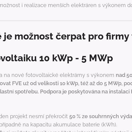
možnost i realizace menších elektráren s výkonem 
je možnost čerpat pro firmy 
ovoltaiku 10 kWp - 5 MWp
a na nové fotovoltaické elektrárny s výkonem
nad 50
vat FVE už od velikosti 10 kWp, též až do 5 MWp, po
lastní spotřebu. Podpora je poskytována na instalaci
den projekt nesmí překročit
50 % ze souhrnných výda
 případně na kapacitu akumulace baterie (kWh).