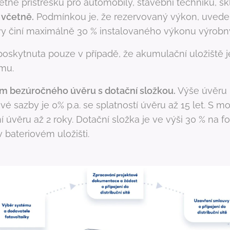
ně přístřešků pro automobily, stavební techniku, sk
včetně.
Podmínkou je, že rezervovaný výkon, uvede
avy činí maximálně 30 % instalovaného výkonu výrob
oskytnuta pouze v případě, že akumulační uložiště je
mu.
ím bezúročného úvěru s dotační složkou.
Výše úvěru 
vé sazby je 0% p.a. se splatností úvěru až 15 let. S m
 úvěru až 2 roky. Dotační složka je ve výši 30 % na f
 bateriovém uložišti.