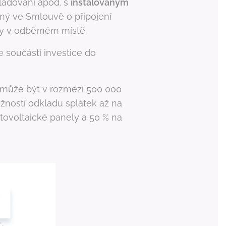
ladování apod. s
instalovaným
ný ve Smlouvě o připojení
ny v odběrném místě.
 součástí investice do
může být v rozmezí 500 000
ožností odkladu splátek až na
otovoltaické panely a 50 % na