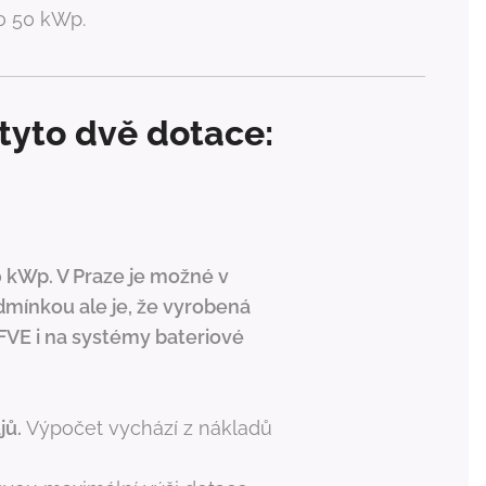
do 50 kWp.
tyto dvě dotace:
 kWp. V Praze je možné v
dmínkou ale je, že vyrobená
 FVE i na systémy bateriové
jů.
Výpočet vychází z nákladů