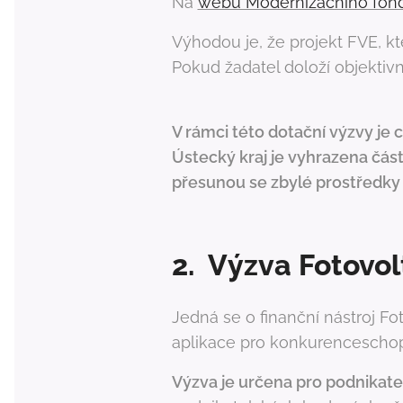
Na
webu Modernizačního fon
Výhodou je, že projekt FVE, k
Pokud žadatel doloží objektiv
V rámci této dotační výzvy je 
Ústecký kraj je vyhrazena část
přesunou se zbylé prostředky 
2. Výzva Fotovo
Jedná se o finanční nástroj 
aplikace pro konkurenceschop
Výzva je určena pro podnikatele