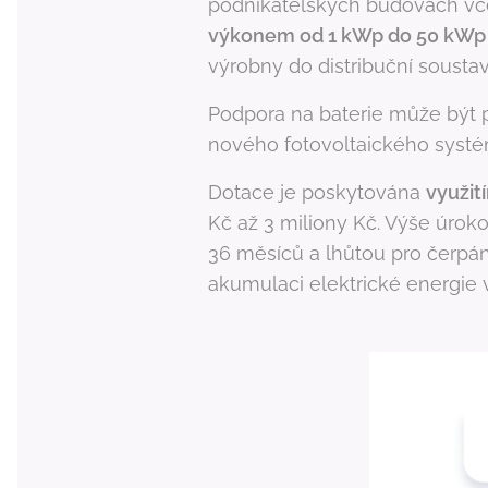
podnikatelských budovách včet
výkonem od 1 kWp do 50 kWp 
výrobny do distribuční soust
Podpora na baterie může být p
nového fotovoltaického systé
Dotace je poskytována
využit
Kč až 3 miliony Kč. Výše úroko
36 měsíců a lhůtou pro čerpání
akumulaci elektrické energie v