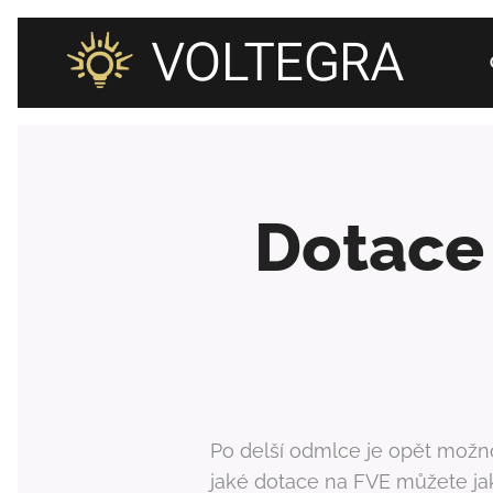
VOLTEGRA
Dotace 
Po delší odmlce je opět možno
jaké dotace na FVE můžete jak