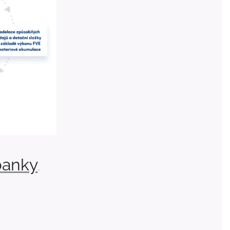
banky
.