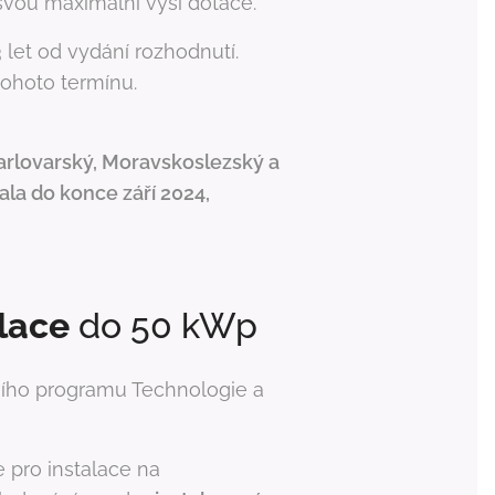
 svou maximální výši dotace.
let od vydání rozhodnutí.
tohoto termínu.
Karlovarský, Moravskoslezský a
ala do konce září 2024,
lace
do 50 kWp
ního programu Technologie a
e pro instalace na