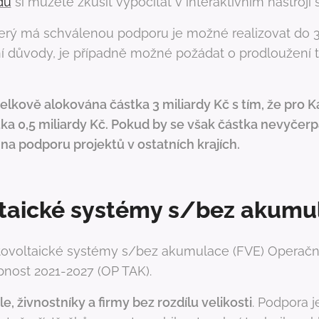
du
si můžete zkusit vypočítat v interaktivním nástroji
terý má schválenou podporu je možné realizovat do 3 
ní důvody, je případně možné požádat o prodloužení 
celkově alokována částka 3 miliardy Kč s tím, že pro 
ka 0,5 miliardy Kč. Pokud by se však částka nevyčerp
na podporu projektů v ostatních krajích.
ltaické systémy s/bez akumu
Fotovoltaické systémy s/bez akumulace (FVE) Operač
nost 2021-2027 (OP TAK).
, živnostníky a firmy bez rozdílu velikosti
. Podpora j