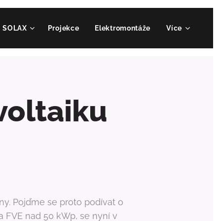
SOLAX
Projekce
Elektromontáže
Více
voltaiku
ny. Pojďme se proto podívat o
a FVE nad 50 kWp, se nyní v