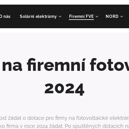
O nás
Solární elektrárny
Firemní FVE
NORD
na firemní foto
2024
st žádat o dotace pro firmy na fotovoltaické elektrár
o firma v roce 2024 žádat. Po spuštěných dotacích n