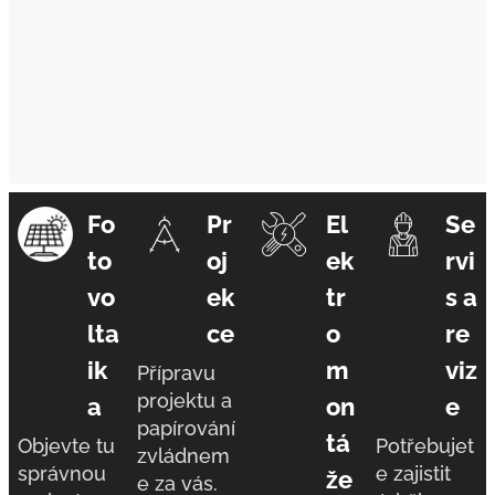
Fo
Pr
El
Se
to
oj
ek
rvi
vo
ek
tr
s a
lta
ce
o
re
ik
m
viz
Přípravu
projektu a
a
on
e
papírování
tá
Objevte tu
Potřebujet
zvládnem
správnou
e zajistit
že
e za vás.