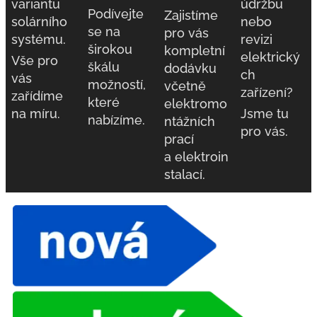
variantu
údržbu
Podívejte
Zajistíme
solárního
nebo
se na
pro vás
systému.
revizi
širokou
kompletní
elektrický
Vše pro
škálu
dodávku
ch
vás
možností,
včetně
zařízení?
zařídíme
které
elektromo
na míru.
Jsme tu
nabízíme.
ntážních
pro vás.
prací
a elektroin
stalací.