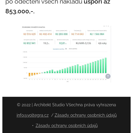
po odečtení všech nákladů
uspoří až
853.000,-.
© 2022 | Architekt Studio Všechna práva vyhrazena
info@voltegra.cz
/
Zásady ochrany osobních údajů
Zásady ochrany osobních údajů