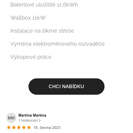
Bateriové uložiště 11,6kWh
Wallbox 11kW
Instalace na šikmé střeše
Výměna elektroměrového rozvaděče
Výkopové práce
CHCI NABÍDKU