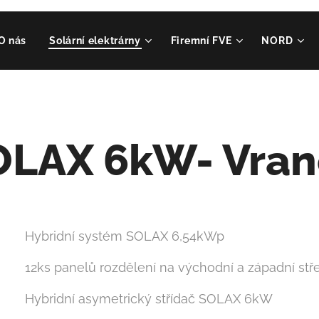
O nás
Solární elektrárny
Firemní FVE
NORD
OLAX 6kW- Vran
Hybridní systém SOLAX 6,54kWp
12ks panelů rozdělení na východní a západní st
Hybridní asymetrický střídač SOLAX 6kW