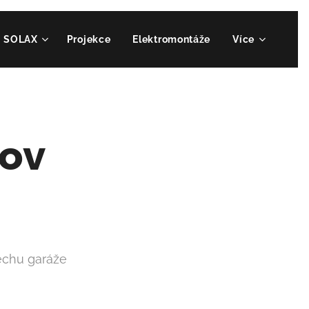
SOLAX
Projekce
Elektromontáže
Více
ov
řechu garáže