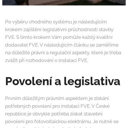
Po výběru vhodného systému je následujícím
krokem zajištění legislativní průchodnosti stavby
FVE. S tímto krokem Vám pomůže každý kvalitní
dodavatel FVE. V následujícím článku se zaměříme
na důležité právní a regulační aspekty, které je třeba
zvážit při rozhodování o instalaci FVE.
Povolení a legislativa
Prvním důležitým právním aspektem je získání
potřebných povolení pro instalaci FVE. V České
republice je obvykle potřeba získat stavební
povolení pro fotovoltaickou elektrárnu. Je nutné se