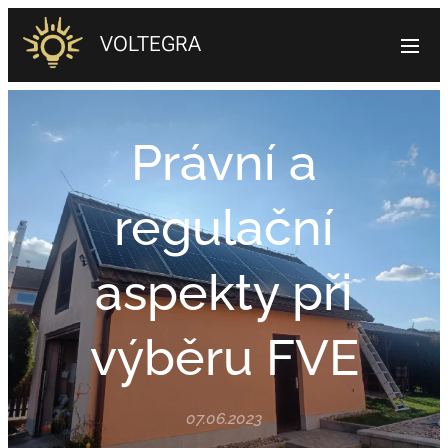
VOLTEGRA
Právní a
regulační
aspekty při
výběru FVE
07.06.2023